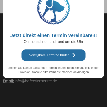
Jetzt direkt einen Termin vereinbaren!
Dock Docs
Tierärzte
gesellschaft bR
Online, schnell und rund um die Uhr
Dr. Andreas Kromik, Nico Goldammer
Verfügbare Termine finden
Am Fischereihafen 115
18069 Rostock
Sollten Sie keinen passenden Termin finden, rufen Sie uns bitte in der
Praxis an. Notfälle bitte
immer
telefonisch ankündigen
Telefon:
0381 - 20 26 72 00
Email:
info@hafentieraerzte.de