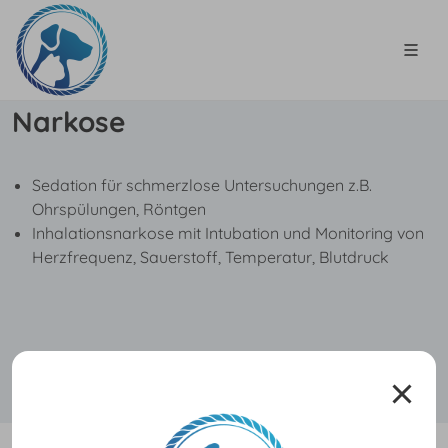
Narkose
Sedation für schmerzlose Untersuchungen z.B.
Ohrspülungen, Röntgen
Inhalationsnarkose mit Intubation und Monitoring von
Herzfrequenz, Sauerstoff, Temperatur, Blutdruck